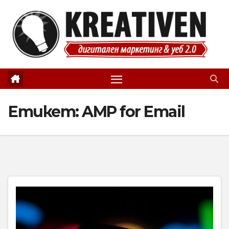
Skip
to
content
Етикет:
AMP for Email