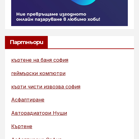
Партньори
къртене на баня софия
геймърски компютри
кърти чисти извозва софия
Асфалтиране
Авторадиатори Нуши
Къртене