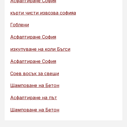
Асфалтиране София
кърти чисти извозва софияа
Гоблени
Асфалтиране София
изкупуване на коли Бъгси
Асфалтиране София
Соев восък за свещи
Щамповане на Бетон
Асфалтиране на път
Щамповане на Бетон