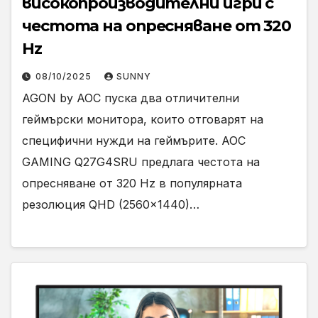
високопроизводителни игри с
честота на опресняване от 320
Hz
08/10/2025
SUNNY
AGON by AOC пуска два отличителни
геймърски монитора, които отговарят на
специфични нужди на геймърите. AOC
GAMING Q27G4SRU предлага честота на
опресняване от 320 Hz в популярната
резолюция QHD (2560×1440)…