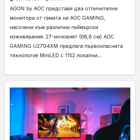
AGON by AOC представя два отличителни
монитора от гамата на AOC GAMING,
насочени към различни геймърски
изживявания. 27-инчовият (68,6 см) AOC
GAMING U27G4XM предлага първокласната
технология MiniLED с 1152 локални…