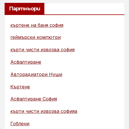
Партньори
къртене на баня софия
геймърски компютри
кърти чисти извозва софия
Асфалтиране
Авторадиатори Нуши
Къртене
Асфалтиране София
кърти чисти извозва софияа
Гоблени