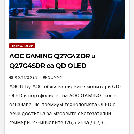
ТЕХНОЛОГИИ
AOC GAMING Q27G4ZDR и
Q27G4SDR са QD-OLED
05/11/2025
SUNNY
AGON by AOC обявява първите монитори QD-
OLED в портфолиото на AOC GAMING, което
означава, че премиум технологията OLED е
вече достъпна за масовите състезателни
геймъри. 27-инчовите (26,5 инча / 67,3…