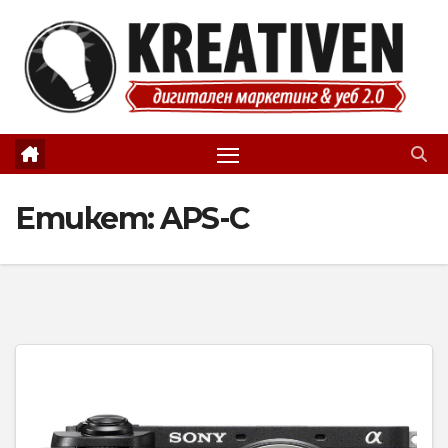
Skip
to
content
Етикет:
APS-C