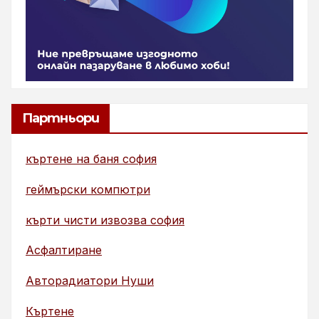
Партньори
къртене на баня софия
геймърски компютри
кърти чисти извозва софия
Асфалтиране
Авторадиатори Нуши
Къртене