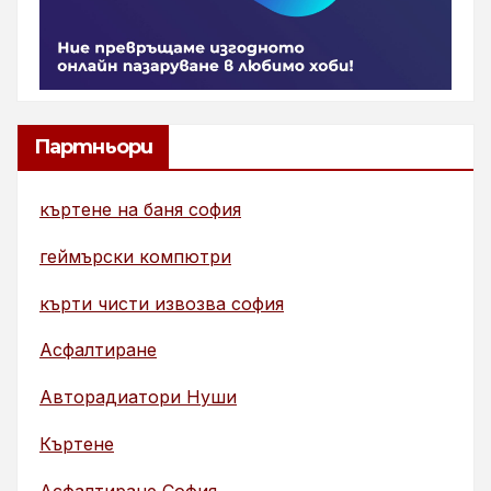
Партньори
къртене на баня софия
геймърски компютри
кърти чисти извозва софия
Асфалтиране
Авторадиатори Нуши
Къртене
Асфалтиране София