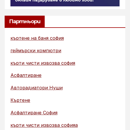
Партньори
къртене на баня софия
геймърски компютри
кърти чисти извозва софия
Асфалтиране
Авторадиатори Нуши
Къртене
Асфалтиране София
кърти чисти извозва софияа