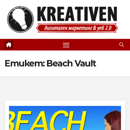
Skip
to
content
Етикет:
Beach Vault