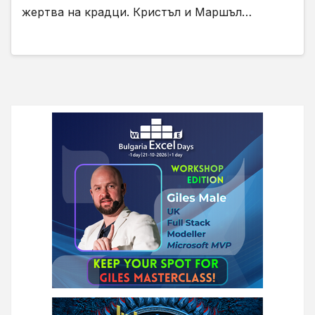
жертва на крадци. Кристъл и Маршъл…