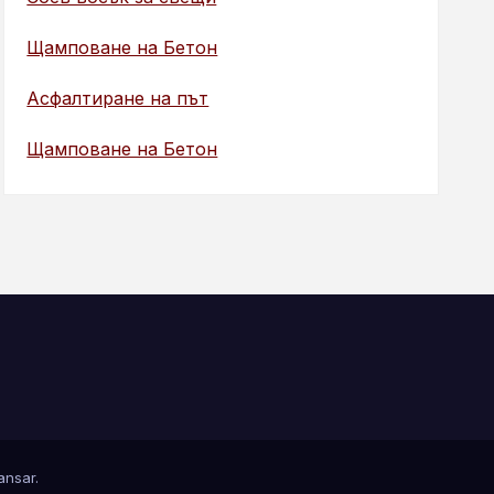
Щамповане на Бетон
Асфалтиране на път
Щамповане на Бетон
nsar
.