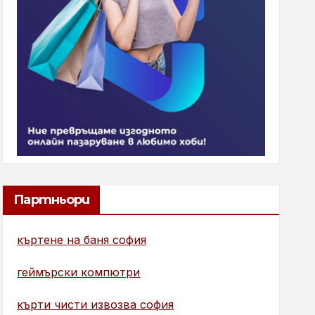
Партньори
къртене на баня софия
геймърски компютри
кърти чисти извозва софия