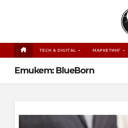
Skip
to
content
TECH & DIGITAL
МАРКЕТИНГ
Етикет:
BlueBorn