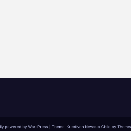
dly powered by WordPress
|
Theme: Kreativen Newsup Child by
Themea