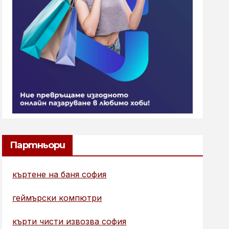
Партньори
къртене на баня софия
геймърски компютри
кърти чисти извозва софия