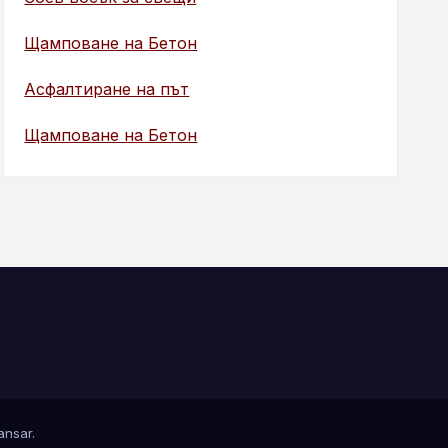
Щамповане на Бетон
Асфалтиране на път
Щамповане на Бетон
nsar
.