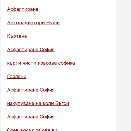
Асфалтиране
Авторадиатори Нуши
Къртене
Асфалтиране София
кърти чисти извозва софияа
Гоблени
Асфалтиране София
изкупуване на коли Бъгси
Асфалтиране София
Соев восък за свещи