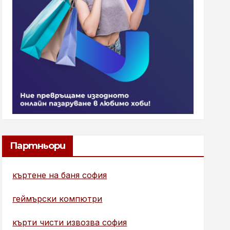
Партньори
къртене на баня софия
геймърски компютри
кърти чисти извозва софия