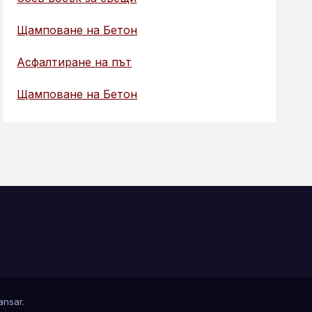
Щамповане на Бетон
Асфалтиране на път
Щамповане на Бетон
nsar
.