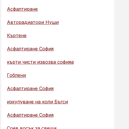
Асфалтиране
Авторадиатори Нуши
Къртене
Асфалтиране София
кърти чисти извозва софияа
Гоблени
Асфалтиране София
изкупуване на коли Бъгси
Асфалтиране София
Соев восък за свещи