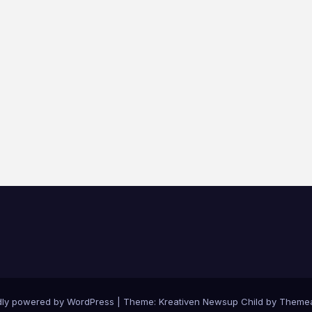
dly powered by WordPress
|
Theme: Kreativen Newsup Child by
Themea