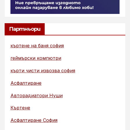
Партньори
къртене на баня софия
геймърски компютри
кърти чисти извозва софия
Асфалтиране
Авторадиатори Нуши
Къртене
Асфалтиране София