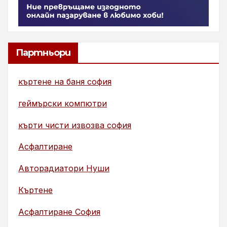
Партньори
къртене на баня софия
геймърски компютри
кърти чисти извозва софия
Асфалтиране
Авторадиатори Нуши
Къртене
Асфалтиране София