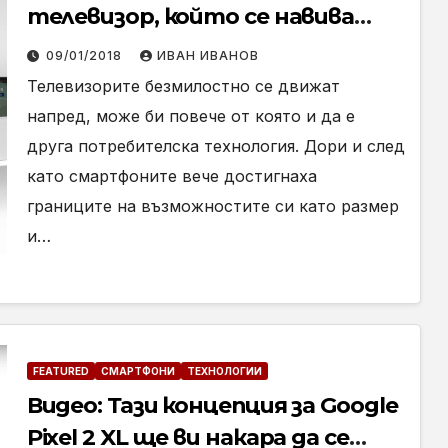
телевизор, който се навива
като лист хартия
09/01/2018
ИВАН ИВАНОВ
Телевизорите безмилостно се движат
напред, може би повече от която и да е
друга потребителска технология. Дори и след
като смартфоните вече достигнаха
границите на възможностите си като размер
и…
FEATURED
СМАРТФОНИ
ТЕХНОЛОГИИ
Видео: Тази концепция за Google
Pixel 2 XL ще ви накара да се