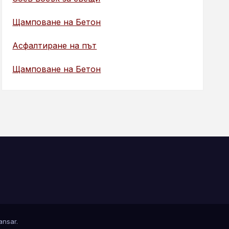
Щамповане на Бетон
Асфалтиране на път
Щамповане на Бетон
nsar
.