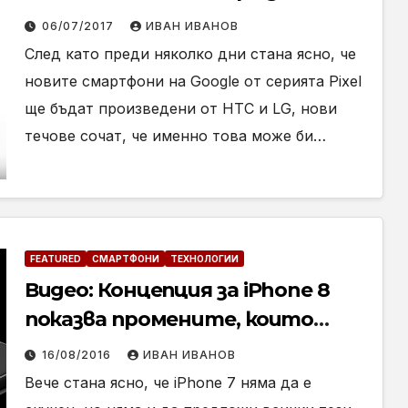
влюбите в нея
06/07/2017
ИВАН ИВАНОВ
След като преди няколко дни стана ясно, че
новите смартфони на Google от серията Pixel
ще бъдат произведени от HTC и LG, нови
течове сочат, че именно това може би…
FEATURED
СМАРТФОНИ
ТЕХНОЛОГИИ
Видео: Концепция за iPhone 8
показва промените, които
бихме искали още сега
16/08/2016
ИВАН ИВАНОВ
Вече стана ясно, че iPhone 7 няма да е