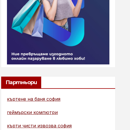
Партньори
къртене на баня софия
геймърски компютри
кърти чисти извозва софия