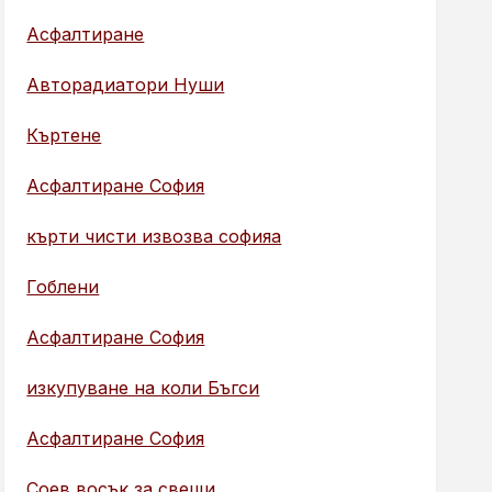
Асфалтиране
Авторадиатори Нуши
Къртене
Асфалтиране София
кърти чисти извозва софияа
Гоблени
Асфалтиране София
изкупуване на коли Бъгси
Асфалтиране София
Соев восък за свещи