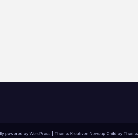
dly powered by WordPress
|
Theme: Kreativen Newsup Child by
Themea