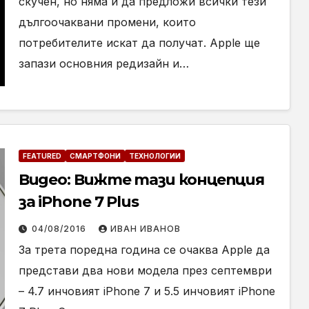
скучен, но няма и да предложи всички тези
дългоочаквани промени, които
потребителите искат да получат. Apple ще
запази основния редизайн и…
FEATURED
СМАРТФОНИ
ТЕХНОЛОГИИ
Видео: Вижте тази концепция
за iPhone 7 Plus
04/08/2016
ИВАН ИВАНОВ
За трета поредна година се очаква Apple да
представи два нови модела през септември
– 4.7 инчовият iPhone 7 и 5.5 инчовият iPhone