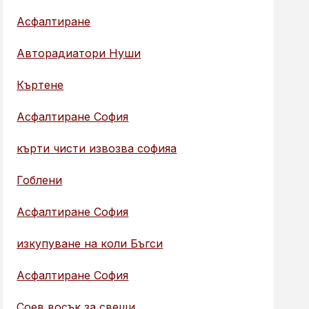
Асфалтиране
Авторадиатори Нуши
Къртене
Асфалтиране София
кърти чисти извозва софияа
Гоблени
Асфалтиране София
изкупуване на коли Бъгси
Асфалтиране София
Соев восък за свещи