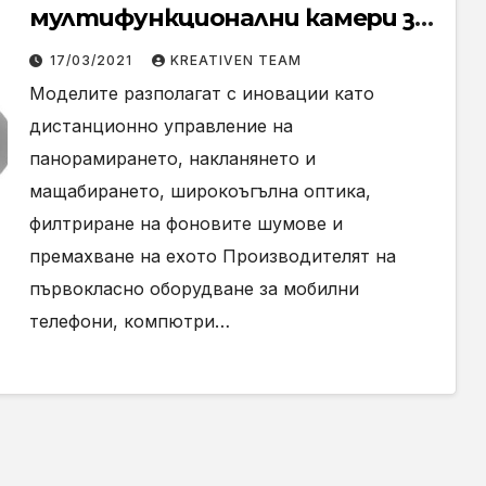
мултифункционални камери за
онлайн срещи
17/03/2021
KREATIVEN TEAM
Моделите разполагат с иновации като
дистанционно управление на
панорамирането, накланянето и
мащабирането, широкоъгълна оптика,
филтриране на фоновите шумове и
премахване на ехото Производителят на
първокласно оборудване за мобилни
телефони, компютри…