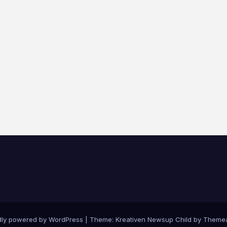
dly powered by WordPress
|
Theme: Kreativen Newsup Child by
Themea