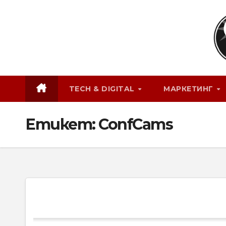
Skip
to
content
TECH & DIGITAL
МАРКЕТИНГ
Етикет:
ConfCams