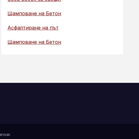
Щамповане на Бетон
Асфалтиране на път
Щамповане на Бетон
nsar
.