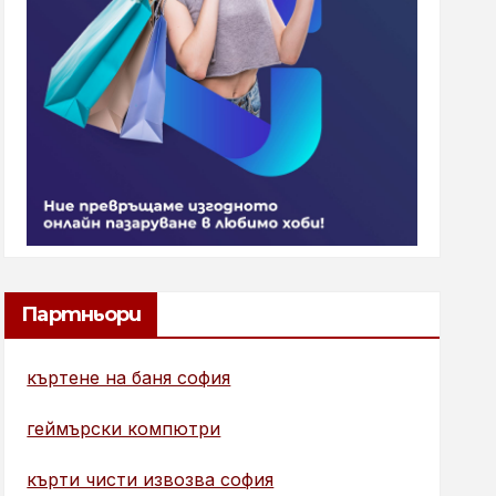
Партньори
къртене на баня софия
геймърски компютри
кърти чисти извозва софия