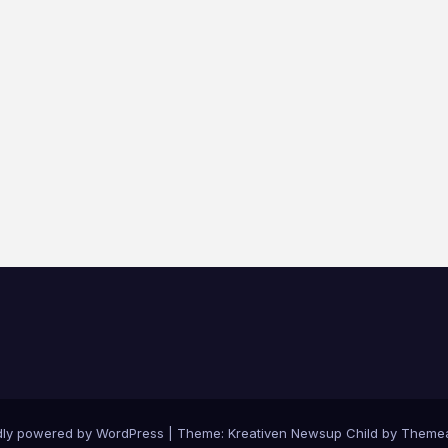
dly powered by WordPress
|
Theme: Kreativen Newsup Child by
Themea