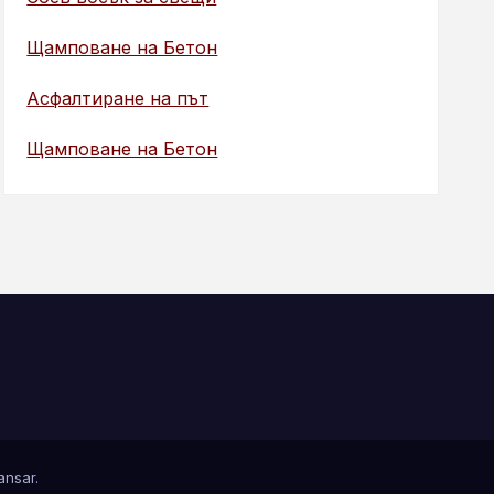
Щамповане на Бетон
Асфалтиране на път
Щамповане на Бетон
nsar
.