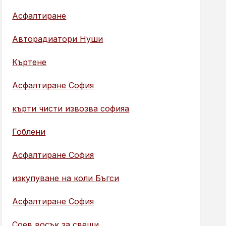
Асфалтиране
Авторадиатори Нуши
Къртене
Асфалтиране София
кърти чисти извозва софияа
Гоблени
Асфалтиране София
изкупуване на коли Бъгси
Асфалтиране София
Соев восък за свещи