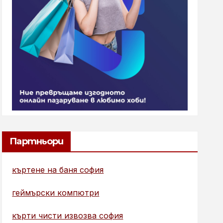
Партньори
къртене на баня софия
геймърски компютри
кърти чисти извозва софия