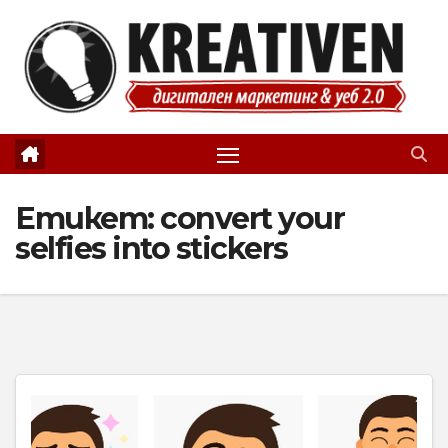
Skip
to
content
Етикет:
convert your
selfies into stickers