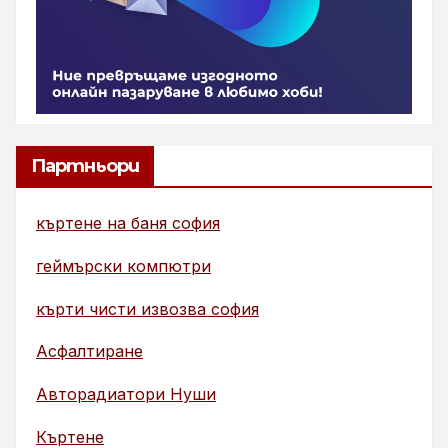
Партньори
къртене на баня софия
геймърски компютри
кърти чисти извозва софия
Асфалтиране
Авторадиатори Нуши
Къртене