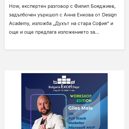
How, експертен разговор с Филип Бояджиев,
задълбочен уъркшоп с Анна Енкова от Design
Academy, изложба „Духът на стара София“ и
още и още предлага изложението за…