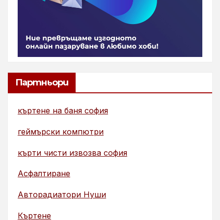
Партньори
къртене на баня софия
геймърски компютри
кърти чисти извозва софия
Асфалтиране
Авторадиатори Нуши
Къртене