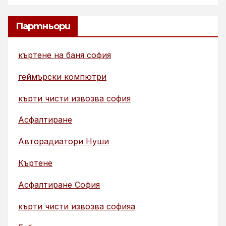
Партньори
къртене на баня софия
геймърски компютри
кърти чисти извозва софия
Асфалтиране
Авторадиатори Нуши
Къртене
Асфалтиране София
кърти чисти извозва софияа