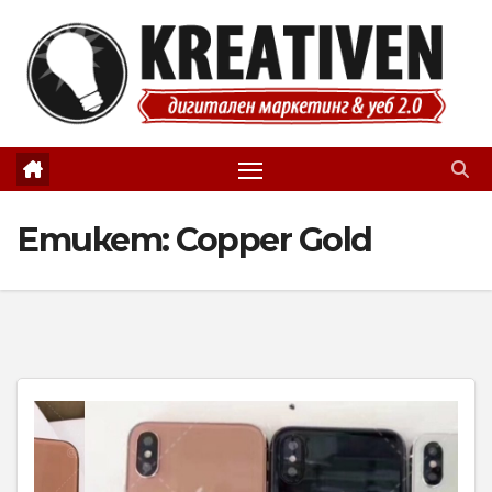
Skip
to
content
Етикет:
Copper Gold