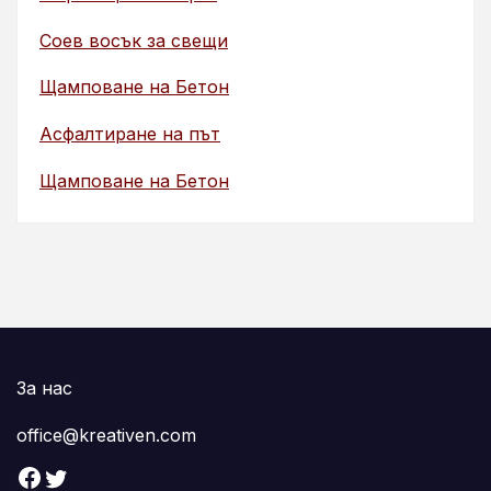
Соев восък за свещи
Щамповане на Бетон
Асфалтиране на път
Щамповане на Бетон
За нас
office@kreativen.com
Facebook
Twitter