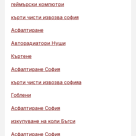
геймърски компютри
кърти чисти извозва софия
Асфалтиране
Авторадиатори Нуши
Къртене
Асфалтиране София
кърти чисти извозва софияа
Гоблени
Асфалтиране София
изкупуване на коли Бъгси
Асфалтиране София