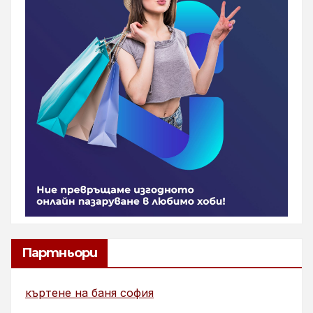
Партньори
къртене на баня софия