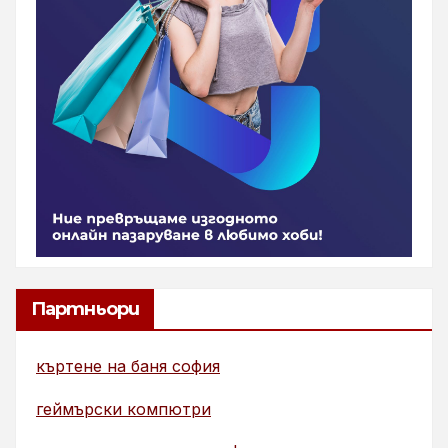
Партньори
къртене на баня софия
геймърски компютри