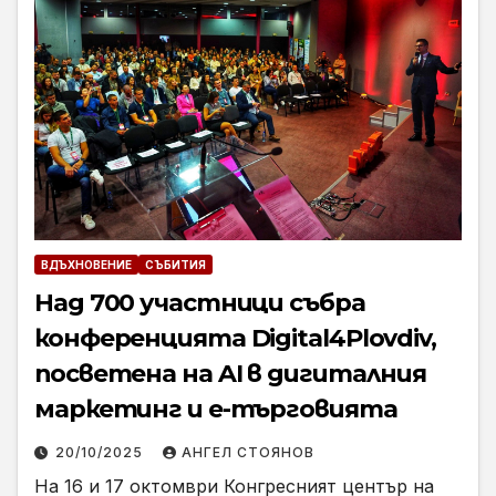
ВДЪХНОВЕНИЕ
СЪБИТИЯ
Над 700 участници събра
конференцията Digital4Plovdiv,
посветена на AI в дигиталния
маркетинг и е-търговията
20/10/2025
АНГЕЛ СТОЯНОВ
На 16 и 17 октомври Конгресният център на