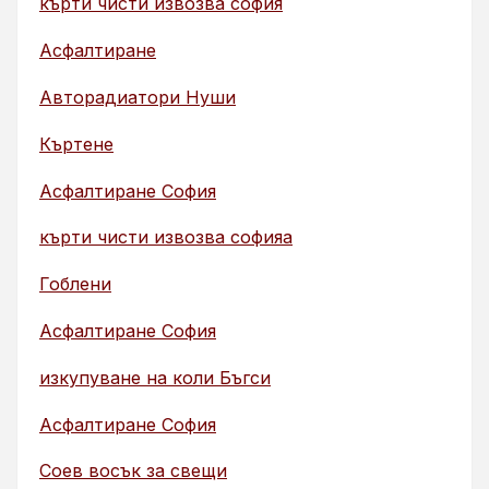
кърти чисти извозва софия
Асфалтиране
Авторадиатори Нуши
Къртене
Асфалтиране София
кърти чисти извозва софияа
Гоблени
Асфалтиране София
изкупуване на коли Бъгси
Асфалтиране София
Соев восък за свещи