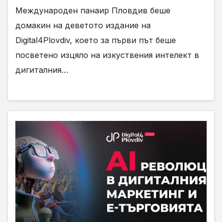
Международен панаир Пловдив беше
домакин на деветото издание на
Digital4Plovdiv, което за първи път беше
посветено изцяло на изкуствения интелект в
дигиталния…