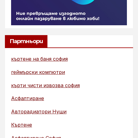
Партньори
къртене на баня софия
геймърски компютри
кърти чисти извозва софия
Асфалтиране
Авторадиатори Нуши
Къртене
Асфалтиране София