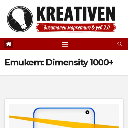
Skip
to
content
Етикет:
Dimensity 1000+