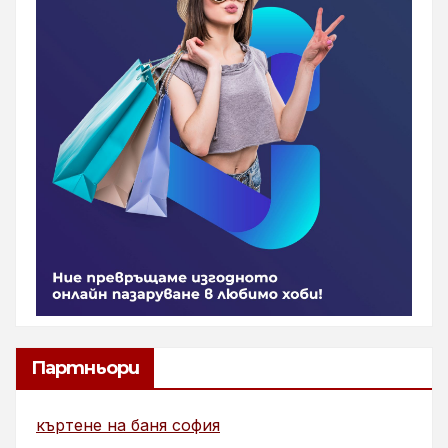
Партньори
къртене на баня софия