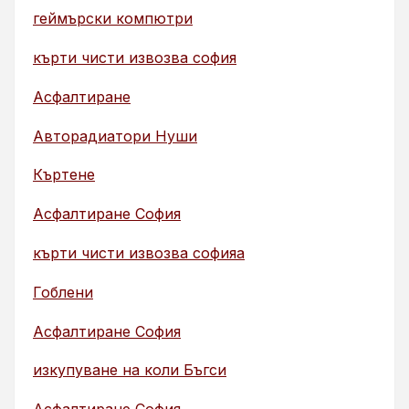
геймърски компютри
кърти чисти извозва софия
Асфалтиране
Авторадиатори Нуши
Къртене
Асфалтиране София
кърти чисти извозва софияа
Гоблени
Асфалтиране София
изкупуване на коли Бъгси