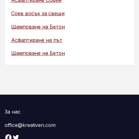
Асфалтиране София
Соев восък за свещи
Щамповане на Бетон
Асфалтиране на път
Щамповане на Бетон
За нас
office@kreativen.com
Facebook
Twitter