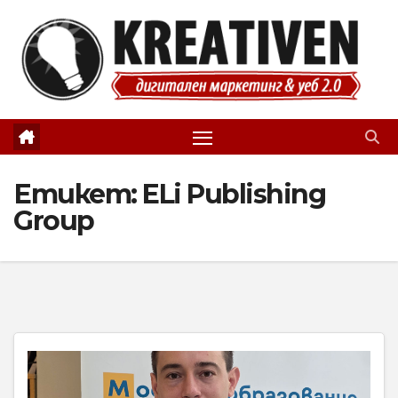
Skip
to
content
Етикет:
ELi Publishing
Group