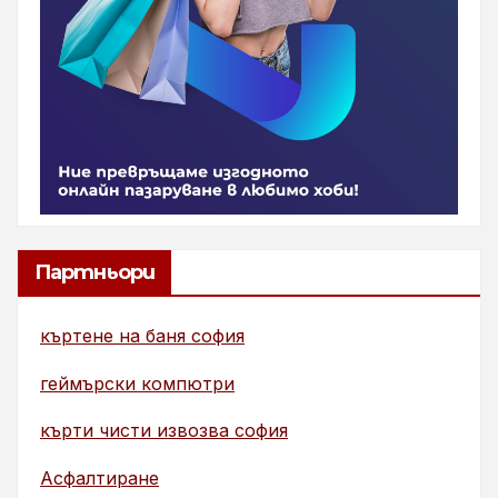
Партньори
къртене на баня софия
геймърски компютри
кърти чисти извозва софия
Асфалтиране