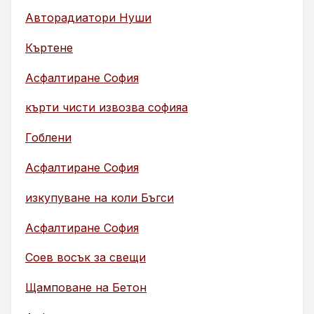
Авторадиатори Нуши
Къртене
Асфалтиране София
кърти чисти извозва софияа
Гоблени
Асфалтиране София
изкупуване на коли Бъгси
Асфалтиране София
Соев восък за свещи
Щамповане на Бетон