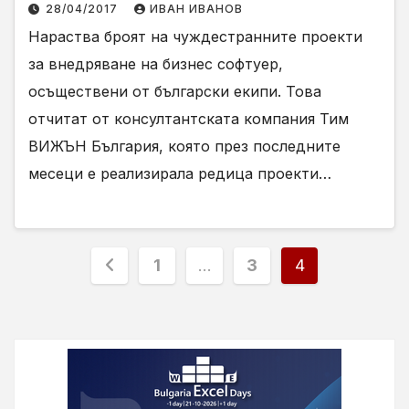
български ERP консултанти от
28/04/2017
ИВАН ИВАНОВ
чуждестранни възложители
Нараства броят на чуждестранните проекти
за внедряване на бизнес софтуер,
осъществени от български екипи. Това
отчитат от консултантската компания Тим
ВИЖЪН България, която през последните
месеци е реализирала редица проекти…
Разделяне
1
…
3
4
на
публикациите
на