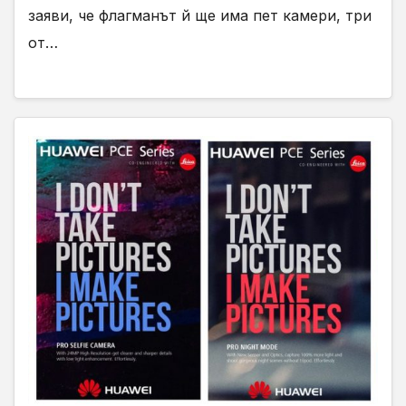
заяви, че флагманът й ще има пет камери, три
от…