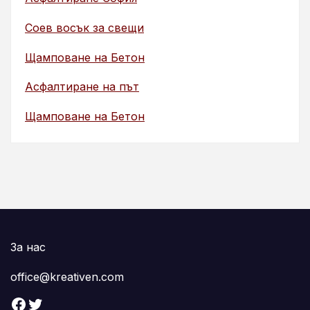
Соев восък за свещи
Щамповане на Бетон
Асфалтиране на път
Щамповане на Бетон
За нас
office@kreativen.com
Facebook
Twitter