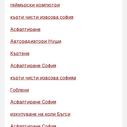
геймърски компютри
кърти чисти извозва софия
Асфалтиране
Авторадиатори Нуши
Къртене
Асфалтиране София
кърти чисти извозва софияа
Гоблени
Асфалтиране София
изкупуване на коли Бъгси
Асфалтиране София