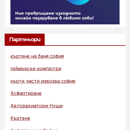
Партньори
къртене на баня софия
геймърски компютри
кърти чисти извозва софия
Асфалтиране
Авторадиатори Нуши
Къртене