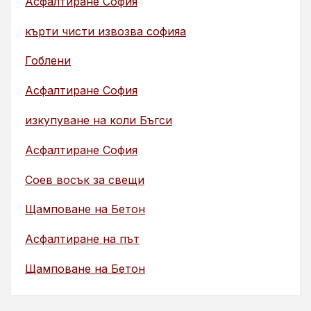
Асфалтиране София
кърти чисти извозва софияа
Гоблени
Асфалтиране София
изкупуване на коли Бъгси
Асфалтиране София
Соев восък за свещи
Щамповане на Бетон
Асфалтиране на път
Щамповане на Бетон