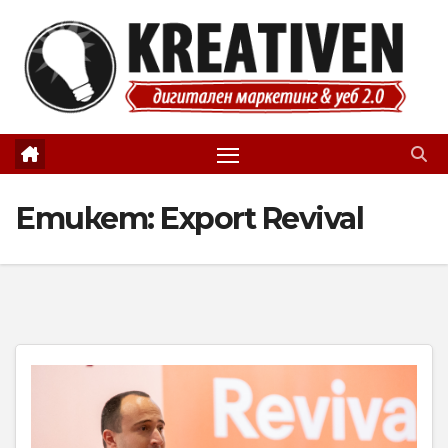
Skip
to
content
Етикет:
Export Revival