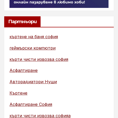
Партньори
къртене на баня софия
геймърски компютри
кърти чисти извозва софия
Асфалтиране
Авторадиатори Нуши
Къртене
Асфалтиране София
кърти чисти извозва софияа