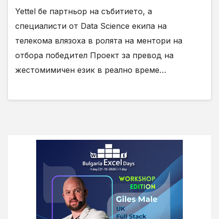
Yettel бе партньор на събитието, а
специалисти от Data Science екипа на
телекома влязоха в ролята на ментори на
отбора победител Проект за превод на
жестомимичен език в реално време…