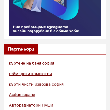
Партньори
къртене на баня софия
геймърски компютри
кърти чисти извозва софия
Асфалтиране
Авторадиатори Нуши