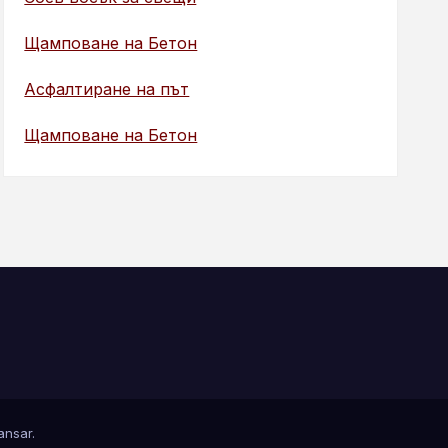
Щамповане на Бетон
Асфалтиране на път
Щамповане на Бетон
nsar
.