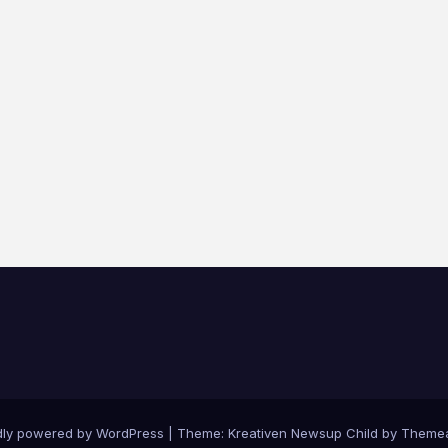
dly powered by WordPress
|
Theme: Kreativen Newsup Child by
Themea