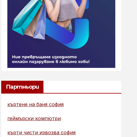
Партньори
къртене на баня софия
геймърски компютри
кърти чисти извозва софия