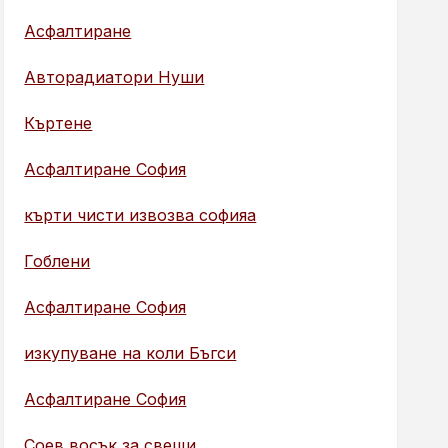
Асфалтиране
Авторадиатори Нуши
Къртене
Асфалтиране София
кърти чисти извозва софияа
Гоблени
Асфалтиране София
изкупуване на коли Бъгси
Асфалтиране София
Соев восък за свещи