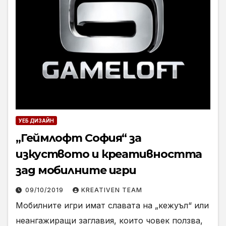
УЕБ ДИЗАЙН
„Геймлофт София“ за
изкуството и креативността
зад мобилните игри
09/10/2019
KREATIVEN TEAM
Мобилните игри имат славата на „кежуъл“ или
неангажиращи заглавия, които човек ползва,