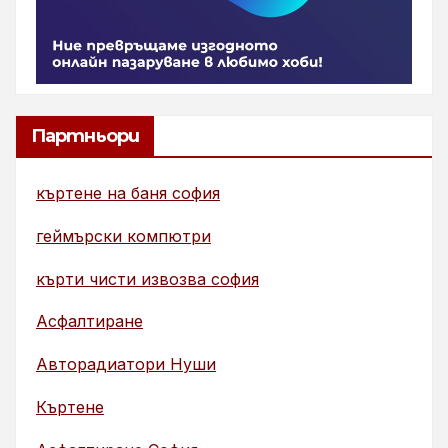
Партньори
къртене на баня софия
геймърски компютри
кърти чисти извозва софия
Асфалтиране
Авторадиатори Нуши
Къртене