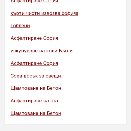
Асфалтиране София
кърти чисти извозва софияа
Гоблени
Асфалтиране София
изкупуване на коли Бъгси
Асфалтиране София
Соев восък за свещи
Щамповане на Бетон
Асфалтиране на път
Щамповане на Бетон