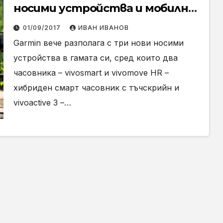
носими устройства и мобилно
решение за плащания
01/09/2017
ИВАН ИВАНОВ
Garmin вече разполага с три нови носими
устройства в гамата си, сред които два
часовника – vivosmart и vivomove HR –
хибриден смарт часовник с тъчскрийн и
vivoactive 3 –…