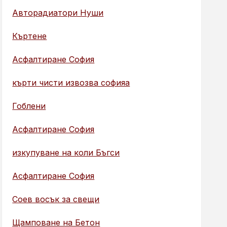
Авторадиатори Нуши
Къртене
Асфалтиране София
кърти чисти извозва софияа
Гоблени
Асфалтиране София
изкупуване на коли Бъгси
Асфалтиране София
Соев восък за свещи
Щамповане на Бетон