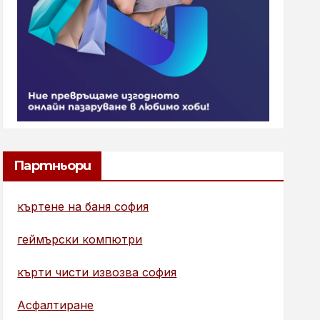
Партньори
къртене на баня софия
геймърски компютри
кърти чисти извозва софия
Асфалтиране