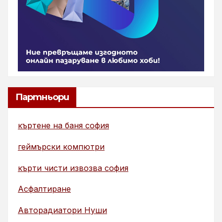
Партньори
къртене на баня софия
геймърски компютри
кърти чисти извозва софия
Асфалтиране
Авторадиатори Нуши