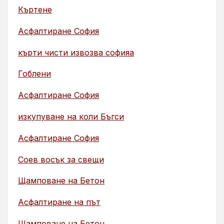
Къртене
Асфалтиране София
кърти чисти извозва софияа
Гоблени
Асфалтиране София
изкупуване на коли Бъгси
Асфалтиране София
Соев восък за свещи
Щамповане на Бетон
Асфалтиране на път
Щамповане на Бетон