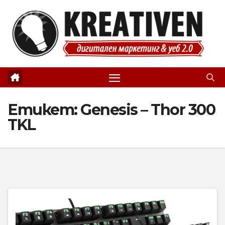
Skip
to
content
Етикет:
Genesis – Thor 300
TKL