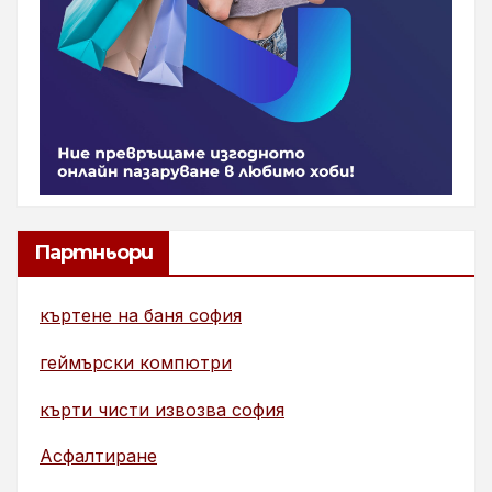
Партньори
къртене на баня софия
геймърски компютри
кърти чисти извозва софия
Асфалтиране