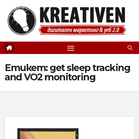
Skip
to
content
Етикет:
get sleep tracking
and VO2 monitoring