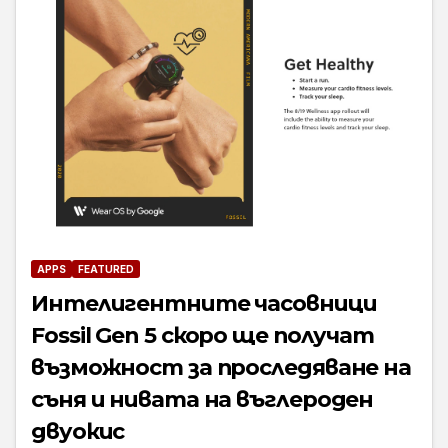
APPS
FEATURED
Интелигентните часовници
Fossil Gen 5 скоро ще получат
възможност за проследяване на
съня и нивата на въглероден
двуокис