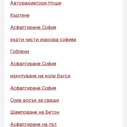
Авторадиатори Нуши
Къртене
Асфалтиране София
кърти чисти извозва софияа
Гоблени
Асфалтиране София
изкупуване на коли Бъгси
Асфалтиране София
Соев восък за свещи
Щамповане на Бетон
Асфалтиране на път