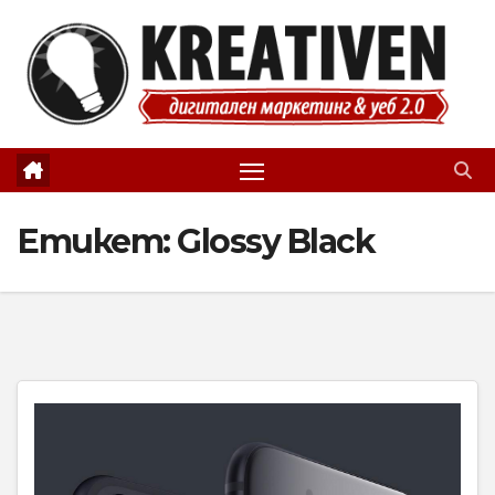
Skip
to
content
Етикет:
Glossy Black