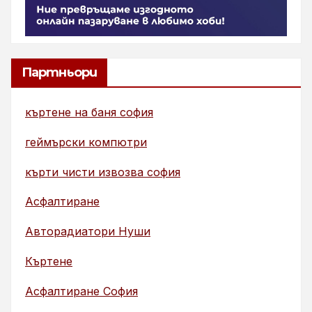
Партньори
къртене на баня софия
геймърски компютри
кърти чисти извозва софия
Асфалтиране
Авторадиатори Нуши
Къртене
Асфалтиране София