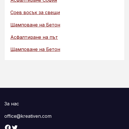
Асфалтиране София
Соев восък за свещи
Щамповане на Бетон
Асфалтиране на път
Щамповане на Бетон
За нас
office@kreativen.com
Facebook
Twitter