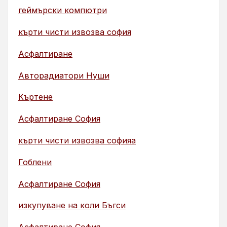
геймърски компютри
кърти чисти извозва софия
Асфалтиране
Авторадиатори Нуши
Къртене
Асфалтиране София
кърти чисти извозва софияа
Гоблени
Асфалтиране София
изкупуване на коли Бъгси