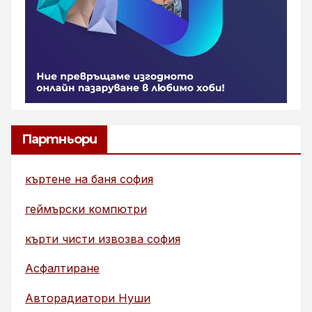
Партньори
къртене на баня софия
геймърски компютри
кърти чисти извозва софия
Асфалтиране
Авторадиатори Нуши