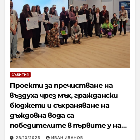
СЪБИТИЯ
Проекти за пречистване на
въздуха чрез мъх, граждански
бюджети и съхраняване на
дъждовна вода са
победителите в първите у нас
Награди за социално
28/10/2025
ИВАН ИВАНОВ