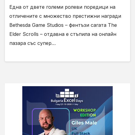
Една от двете големи ролеви поредици на
отличените с множество престижни награди
Bethesda Game Studios – фентъзи сагата The
Elder Scrolls – отдавна е стъпила на онлайн
пазара със супер…