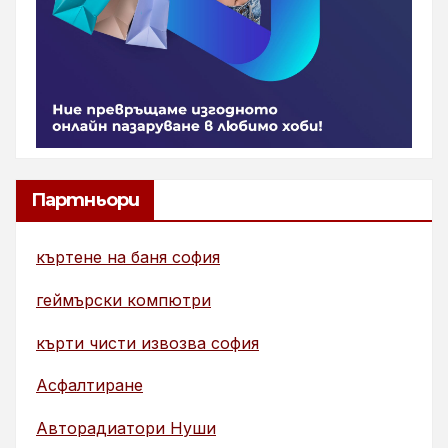
Партньори
къртене на баня софия
геймърски компютри
кърти чисти извозва софия
Асфалтиране
Авторадиатори Нуши