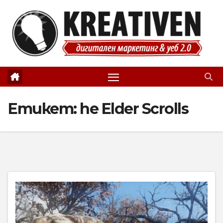
Skip
to
content
Етикет:
he Elder Scrolls