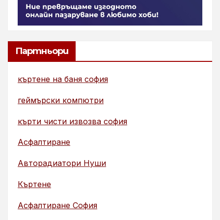
Партньори
къртене на баня софия
геймърски компютри
кърти чисти извозва софия
Асфалтиране
Авторадиатори Нуши
Къртене
Асфалтиране София