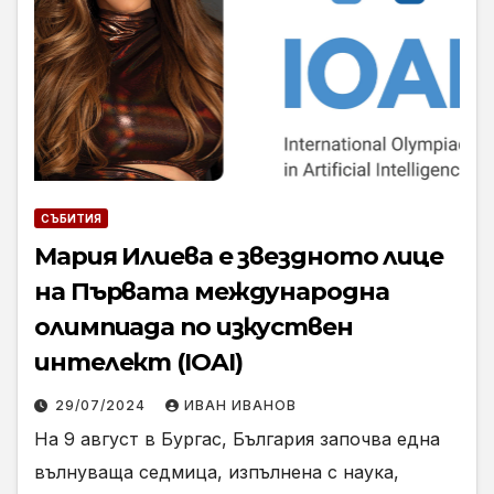
СЪБИТИЯ
Мария Илиева е звездното лице
на Първата международна
олимпиада по изкуствен
интелект (IOAI)
29/07/2024
ИВАН ИВАНОВ
На 9 август в Бургас, България започва една
вълнуваща седмица, изпълнена с наука,