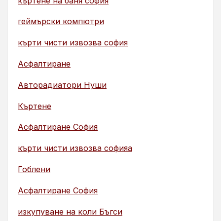
къртене на баня софия
геймърски компютри
кърти чисти извозва софия
Асфалтиране
Авторадиатори Нуши
Къртене
Асфалтиране София
кърти чисти извозва софияа
Гоблени
Асфалтиране София
изкупуване на коли Бъгси