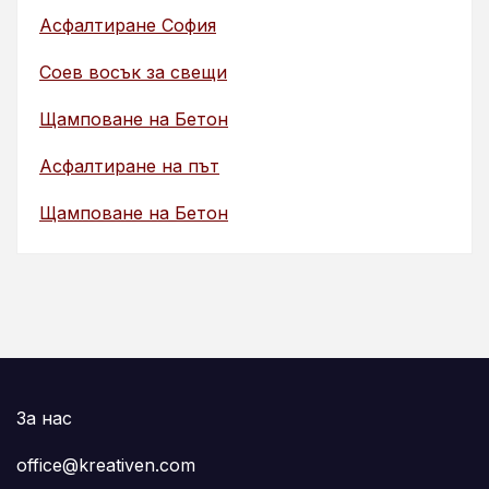
Асфалтиране София
Соев восък за свещи
Щамповане на Бетон
Асфалтиране на път
Щамповане на Бетон
За нас
office@kreativen.com