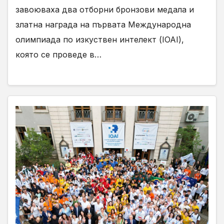
завоюваха два отборни бронзови медала и
златна награда на първата Международна
олимпиада по изкуствен интелект (IOAI),
която се проведе в…