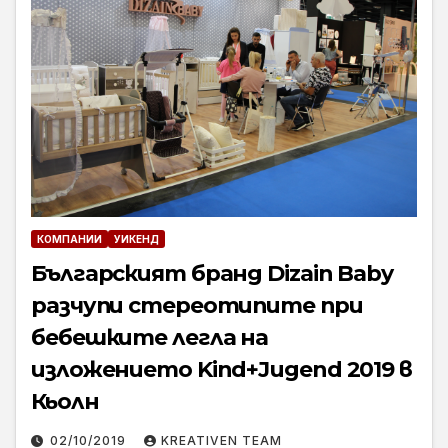
КОМПАНИИ
УИКЕНД
Българският бранд Dizain Baby
разчупи стереотипите при
бебешките легла на
изложението Kind+Jugend 2019 в
Кьолн
02/10/2019
KREATIVEN TEAM