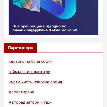
Партньори
къртене на баня софия
геймърски компютри
кърти чисти извозва софия
Асфалтиране
Авторадиатори Нуши