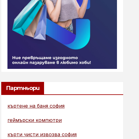
Партньори
къртене на баня софия
геймърски компютри
кърти чисти извозва софия