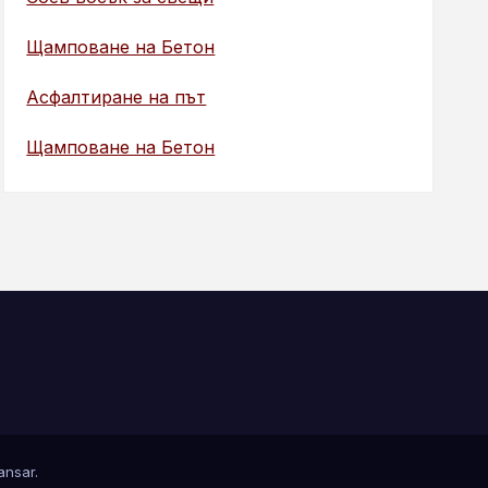
Щамповане на Бетон
Асфалтиране на път
Щамповане на Бетон
nsar
.