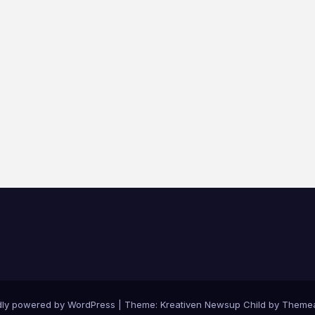
dly powered by WordPress
|
Theme: Kreativen Newsup Child by
Themea