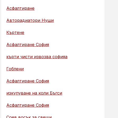
Асфалтиране
Авторадиатори Нуши
Къртене
Асфалтиране София
кърти чисти извозва софияа
Гоблени
Асфалтиране София
изкупуване на коли Бъгси
Асфалтиране София
Соев восък за свещи