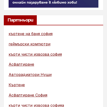
Партньори
къртене на баня софия
геймърски компютри
кърти чисти извозва софия
Асфалтиране
Авторадиатори Нуши
Къртене
Асфалтиране София
кърти чисти извозва софияа