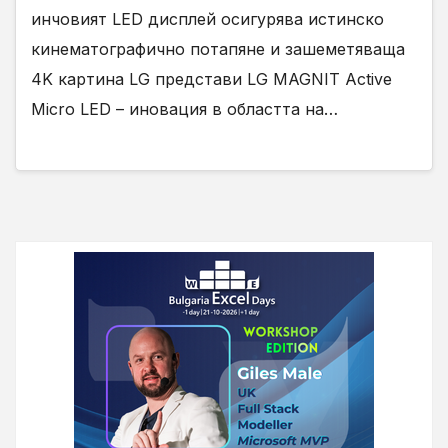
инчовият LED дисплей осигурява истинско
кинематографично потапяне и зашеметяваща
4K картина LG представи LG MAGNIT Active
Micro LED – иновация в областта на…