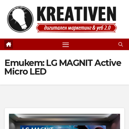
Skip
to
content
Етикет:
LG MAGNIT Active
Micro LED