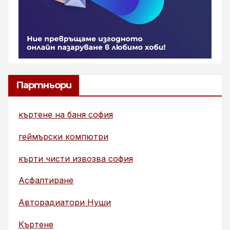
Партньори
къртене на баня софия
геймърски компютри
кърти чисти извозва софия
Асфалтиране
Авторадиатори Нуши
Къртене