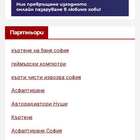
Партньори
къртене на баня софия
геймърски компютри
кърти чисти извозва софия
Асфалтиране
Авторадиатори Нуши
Къртене
Асфалтиране София