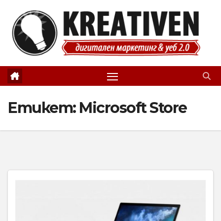
Skip
to
content
Етикет:
Microsoft Store