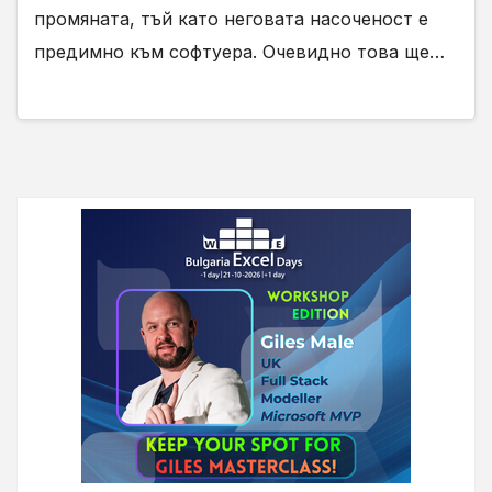
промяната, тъй като неговата насоченост е
предимно към софтуера. Очевидно това ще…