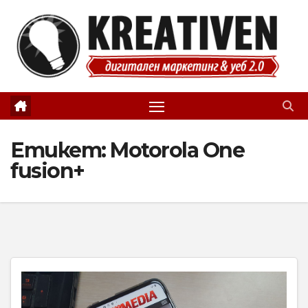
Skip
to
content
Етикет:
Motorola One
fusion+