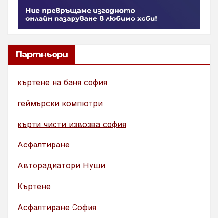
Партньори
къртене на баня софия
геймърски компютри
кърти чисти извозва софия
Асфалтиране
Авторадиатори Нуши
Къртене
Асфалтиране София