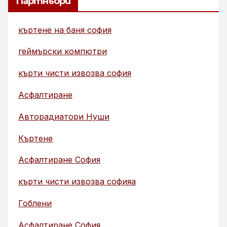
Партньори
къртене на баня софия
геймърски компютри
кърти чисти извозва софия
Асфалтиране
Авторадиатори Нуши
Къртене
Асфалтиране София
кърти чисти извозва софияа
Гоблени
Асфалтиране София