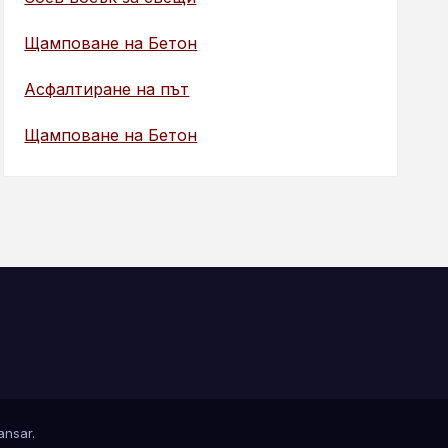
Щамповане на Бетон
Асфалтиране на път
Щамповане на Бетон
nsar
.