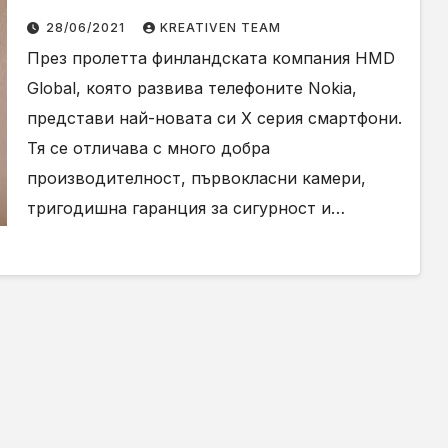
мисъл за природата
28/06/2021
KREATIVEN TEAM
През пролетта финландската компания HMD
Global, която развива телефоните Nokia,
представи най-новата си X серия смартфони.
Тя се отличава с много добра
производителност, първокласни камери,
тригодишна гаранция за сигурност и…