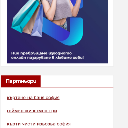
Партньори
къртене на баня софия
геймърски компютри
кърти чисти извозва софия