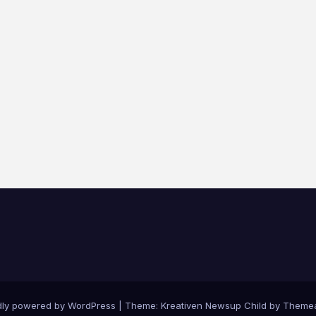
dly powered by WordPress
|
Theme: Kreativen Newsup Child by
Themea