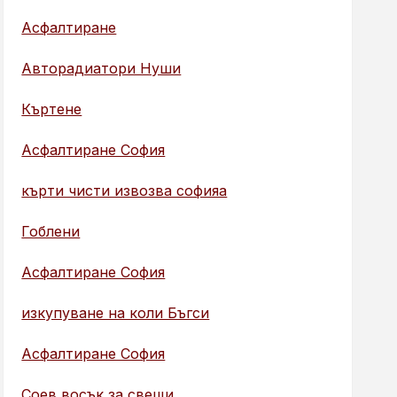
Асфалтиране
Авторадиатори Нуши
Къртене
Асфалтиране София
кърти чисти извозва софияа
Гоблени
Асфалтиране София
изкупуване на коли Бъгси
Асфалтиране София
Соев восък за свещи