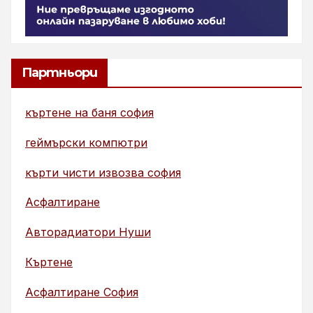
Партньори
къртене на баня софия
геймърски компютри
кърти чисти извозва софия
Асфалтиране
Авторадиатори Нуши
Къртене
Асфалтиране София