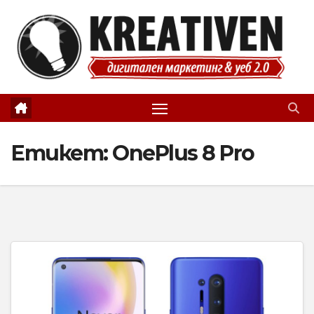
Skip
to
content
Етикет:
OnePlus 8 Pro