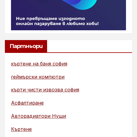
Партньори
къртене на баня софия
геймърски компютри
кърти чисти извозва софия
Асфалтиране
Авторадиатори Нуши
Къртене