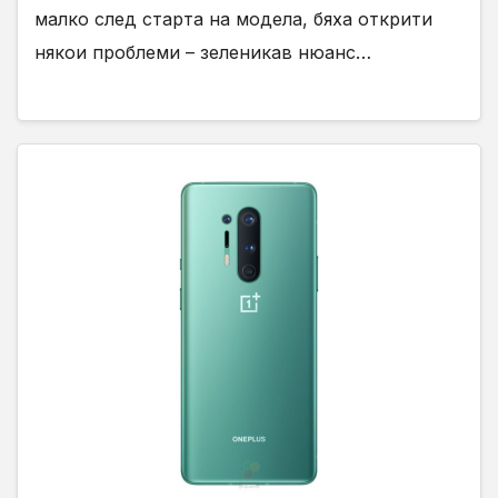
малко след старта на модела, бяха открити
някои проблеми – зеленикав нюанс…