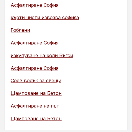
Асфалтиране София
кърти чисти извозва софияа
Гоблени
Асфалтиране София
изкупуване на коли Бъгси
Асфалтиране София
Соев восък за свещи
Щамповане на Бетон
Асфалтиране на път
Щамповане на Бетон