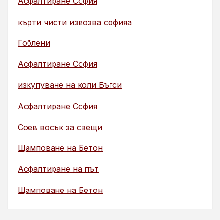
Асфалтиране София
кърти чисти извозва софияа
Гоблени
Асфалтиране София
изкупуване на коли Бъгси
Асфалтиране София
Соев восък за свещи
Щамповане на Бетон
Асфалтиране на път
Щамповане на Бетон