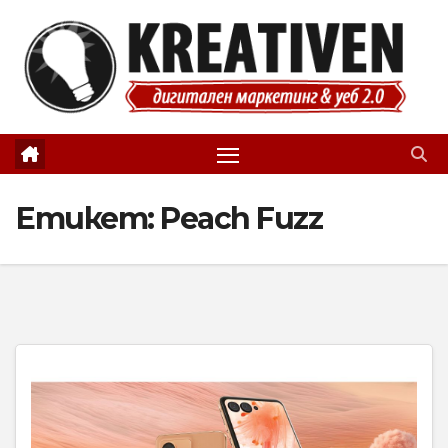
Skip
to
content
Етикет:
Peach Fuzz