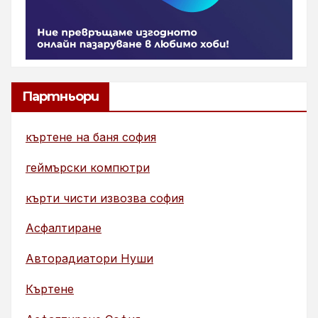
Партньори
къртене на баня софия
геймърски компютри
кърти чисти извозва софия
Асфалтиране
Авторадиатори Нуши
Къртене