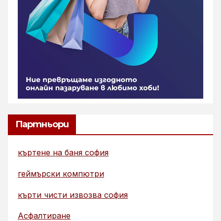
Партньори
къртене на баня софия
геймърски компютри
кърти чисти извозва софия
Асфалтиране