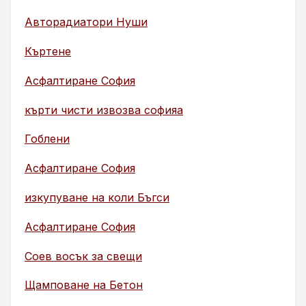
Авторадиатори Нуши
Къртене
Асфалтиране София
кърти чисти извозва софияа
Гоблени
Асфалтиране София
изкупуване на коли Бъгси
Асфалтиране София
Соев восък за свещи
Щамповане на Бетон