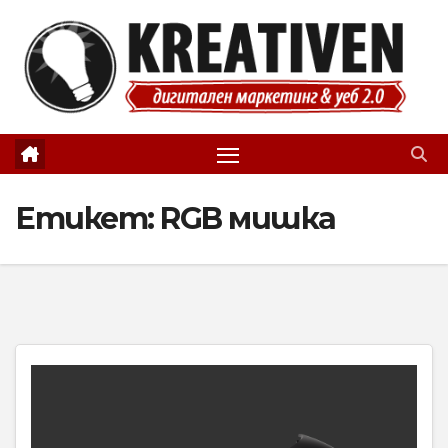
Skip
to
content
Етикет:
RGB мишка